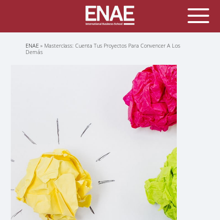
Sobrescribir
ENAE
Masterclass: Cuenta Tus Proyectos Para Convencer A Los
enlaces
Demás
de
ayuda
a
la
navegación