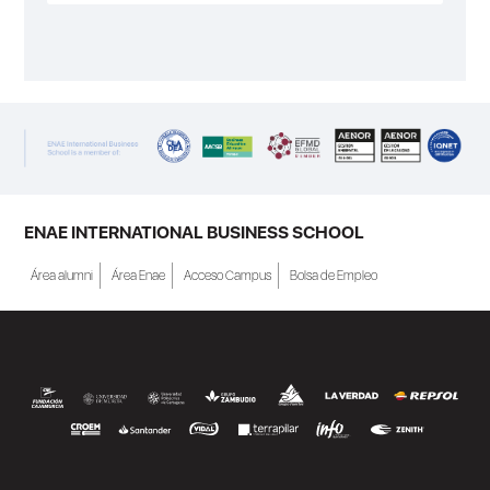
ENAE INTERNATIONAL BUSINESS SCHOOL
Área alumni
Área Enae
Acceso Campus
Bolsa de Empleo