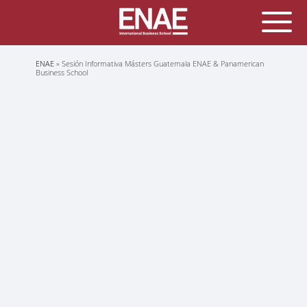
Sobrescribir
ENAE
Sesión Informativa Másters Guatemala ENAE & Panamerican
enlaces
Business School
de
ayuda
a
la
navegación