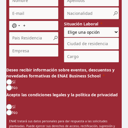
Situación Laboral
N
o
c
o
u
n
t
r
Deseo recibir información sobre eventos, descuentos y
y
novedades formativas de ENAE Business School
s
Sí
e
No
l
Acepto las condiciones legales y la política de privacidad
e
c
Sí
t
No
e
ENAE tratará sus datos personales para dar respuesta a las solicitudes
d
planteadas. Puede ejercer sus derechos de acceso, rectificación, supresión y