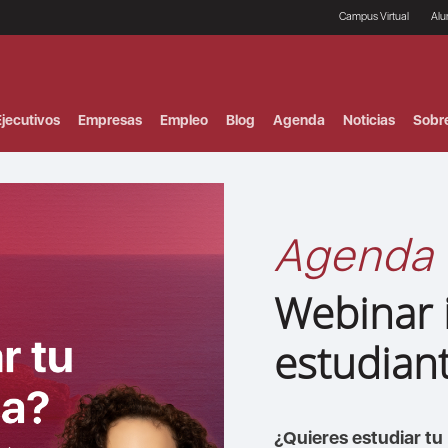
Campus Virtual
Al
¿
B
F
jecutivos
Empresas
Empleo
Blog
Agenda
Noticias
Sobr
P
E
P
F
B
F
Agenda
I
P
e
Webinar 
C
V
estudian
¿Quieres estudiar t