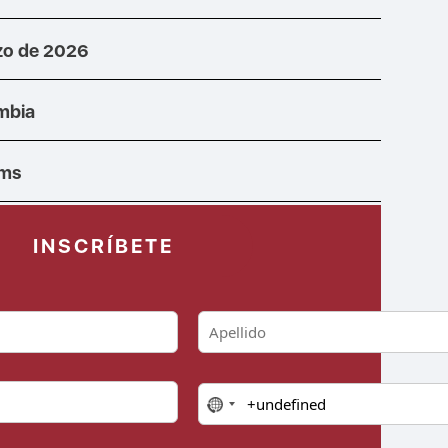
zo de 2026
mbia
ams
INSCRÍBETE
N
o
c