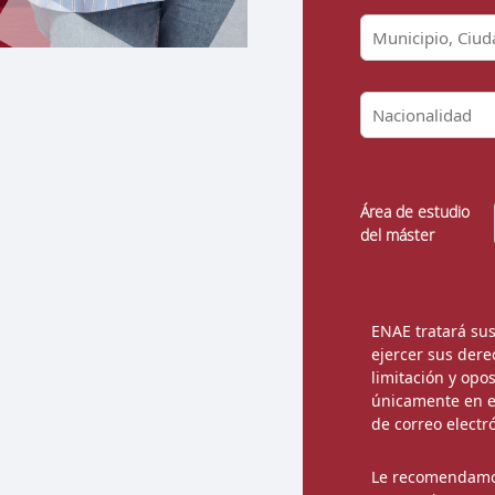
Área de estudio
del máster
ENAE tratará sus
ejercer sus dere
limitación y opo
únicamente en e
de correo elect
Le recomendamo