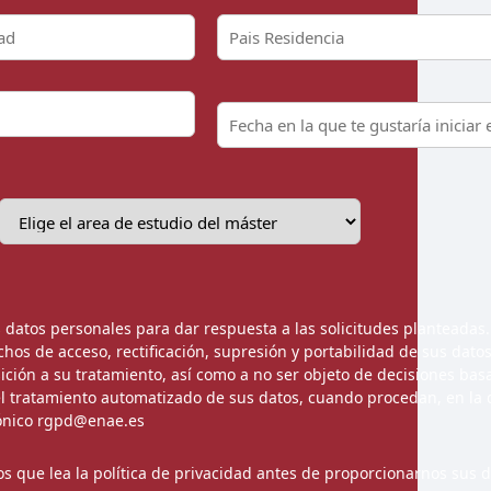
o
u
n
t
r
y
s
e
l
e
c
t
e
d
 datos personales para dar respuesta a las solicitudes planteadas
chos de acceso, rectificación, supresión y portabilidad de sus datos
sición a su tratamiento, así como a no ser objeto de decisiones ba
l tratamiento automatizado de sus datos, cuando procedan, en la 
rónico rgpd@enae.es
s que lea la
política de privacidad
antes de proporcionarnos sus d