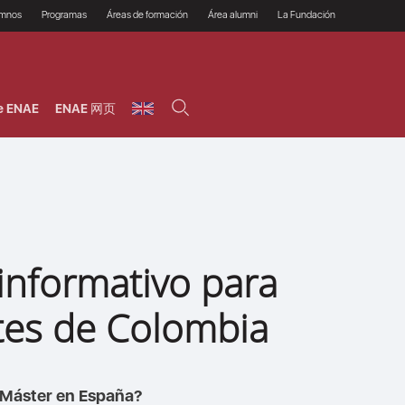
umnos
Programas
Áreas de formación
Área alumni
La Fundación
Por qué ENAE?
Todos los programas
Legal/Fiscal
Beneficios
olsa de empleo
Máster
Tecnología / Digital /
Asociarse
Semipresenciales y
Innovación / Data
oros
Preguntas Frecuentes
online
Science
e ENAE
ENAE 网页
rácticas en empresas
Programas Ejecutivos
Riesgos
NAE Alumni
Cursos de Postgrado y
Personas / RRHH /
Profesionales (Online)
HHDD
roceso de admisión
Agronegocios
inanciación, Becas y
onificación
Comercial / Marketing/
Ventas
inanciación estudios
magin LaCaixa
Dirección / Gestión /
Administración de
réstamo Imagina
empresas
studios Caja Rural
informativo para
entral
Finanzas
entajas
Operaciones
tes de Colombia
u Máster en España?