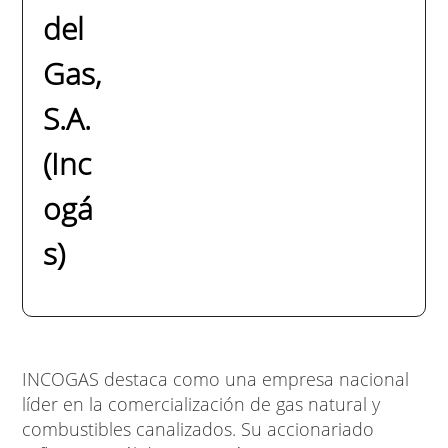
del
Gas,
S.A.
(Inc
ogá
s)
INCOGAS destaca como una empresa nacional
líder en la comercialización de gas natural y
combustibles canalizados. Su accionariado