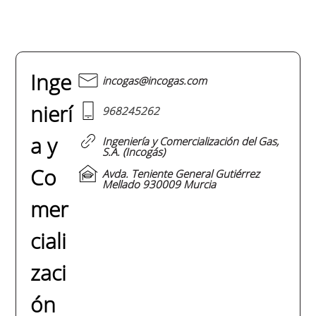
Inge
incogas@incogas.com
nierí
968245262
a y
Ingeniería y Comercialización del Gas,
S.A. (Incogás)
Co
Avda. Teniente General Gutiérrez
Mellado 930009 Murcia
mer
ciali
zaci
ón