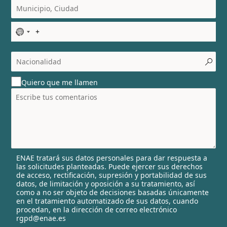
N
o
c
o
u
Quiero que me llamen
n
t
r
y
s
e
l
ENAE tratará sus datos personales para dar respuesta a
e
las solicitudes planteadas. Puede ejercer sus derechos
c
de acceso, rectificación, supresión y portabilidad de sus
t
datos, de limitación y oposición a su tratamiento, así
e
como a no ser objeto de decisiones basadas únicamente
en el tratamiento automatizado de sus datos, cuando
d
procedan, en la dirección de correo electrónico
rgpd@enae.es