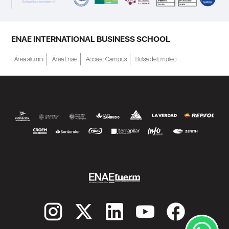
ENAE INTERNATIONAL BUSINESS SCHOOL
Área alumni
Área Enae
Acceso Campus
Bolsa de Empleo