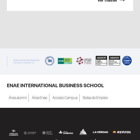
Ver máster
ENAE INTERNATIONAL BUSINESS SCHOOL
Área alumni
Área Enae
Acceso Campus
Bolsa de Empleo