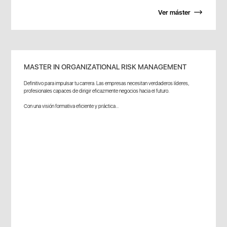
Ver máster
MASTER IN ORGANIZATIONAL RISK MANAGEMENT
Definitivo para impulsar tu carrera. Las empresas necesitan verdaderos líderes,
profesionales capaces de dirigir eficazmente negocios hacia el futuro.
Con una visión formativa eficiente y práctica...