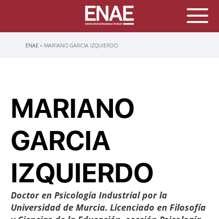
Sobrescribir
ENAE
MARIANO GARCIA IZQUIERDO
enlaces
de
ayuda
a
la
navegación
MARIANO
GARCIA
IZQUIERDO
Doctor en Psicología Industrial por la
Universidad de Murcia. Licenciado en Filosofía