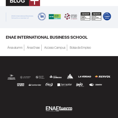
BLOG
ENAE INTERNATIONAL BUSINESS SCHOOL
Área alumni
Área Enae
Acceso Campus
Bolsa de Empleo