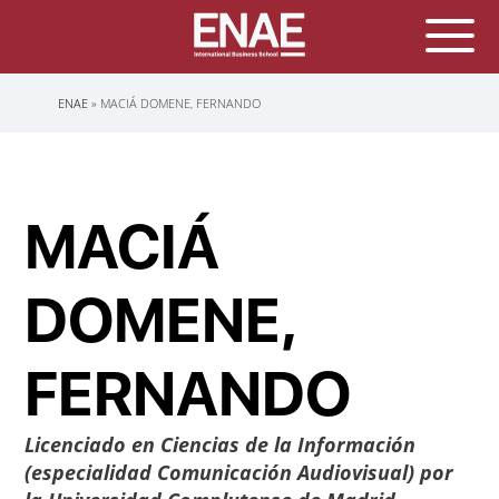
Sobrescribir
ENAE
MACIÁ DOMENE, FERNANDO
enlaces
de
ayuda
a
la
navegación
MACIÁ
DOMENE,
FERNANDO
Licenciado en Ciencias de la Información
(especialidad Comunicación Audiovisual) por