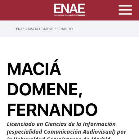
Sobrescribir
ENAE
MACIÁ DOMENE, FERNANDO
enlaces
de
ayuda
a
la
navegación
MACIÁ
DOMENE,
FERNANDO
Licenciado en Ciencias de la Información
(especialidad Comunicación Audiovisual) por