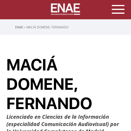
Sobrescribir
ENAE
MACIÁ DOMENE, FERNANDO
enlaces
de
ayuda
a
la
navegación
MACIÁ
DOMENE,
FERNANDO
Licenciado en Ciencias de la Información
(especialidad Comunicación Audiovisual) por