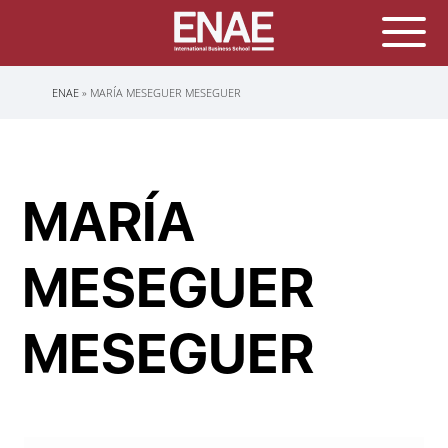
Sobrescribir
ENAE
MARÍA MESEGUER MESEGUER
enlaces
de
ayuda
a
la
navegación
MARÍA
MESEGUER
MESEGUER