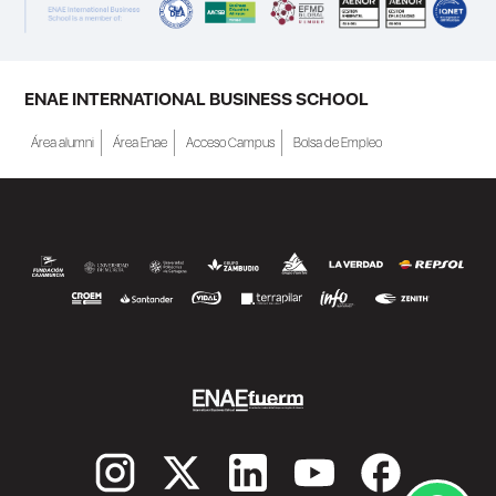
ENAE INTERNATIONAL BUSINESS SCHOOL
Área alumni
Área Enae
Acceso Campus
Bolsa de Empleo