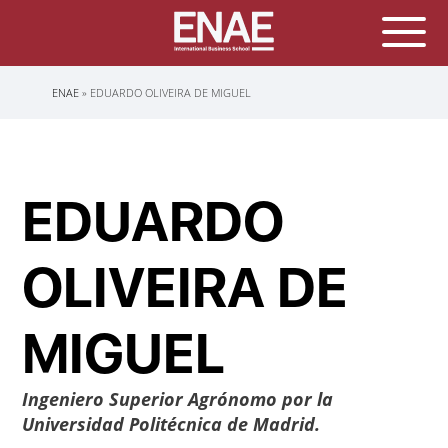
Sobrescribir
ENAE
EDUARDO OLIVEIRA DE MIGUEL
enlaces
de
ayuda
a
la
navegación
EDUARDO
OLIVEIRA DE
MIGUEL
Ingeniero Superior Agrónomo por la
Universidad Politécnica de Madrid.