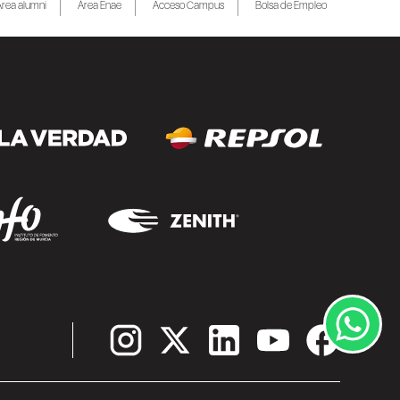
rea alumni
Área Enae
Acceso Campus
Bolsa de Empleo