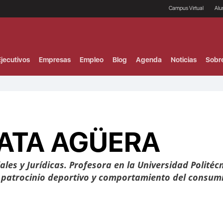
Campus Virtual
Al
¿
B
F
jecutivos
Empresas
Empleo
Blog
Agenda
Noticias
Sobr
P
E
P
F
B
F
I
ATA AGÜERA
P
e
C
V
les y Jurídicas. Profesora en la Universidad Polité
, patrocinio deportivo y comportamiento del consum