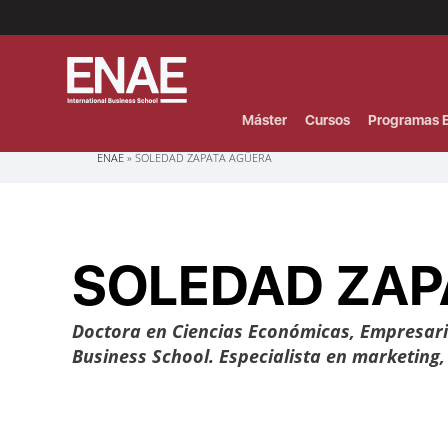
Menú
Superior
(Header)
Máster
Cursos
Programas E
Sobrescribir
ENAE
SOLEDAD ZAPATA AGÜERA
enlaces
de
ayuda
a
la
navegación
SOLEDAD ZAP
Doctora en Ciencias Económicas, Empresaria
Business School. Especialista en marketing