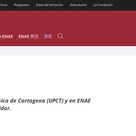
umnos
Programas
Áreas de formación
Área alumni
La Fundación
Por qué ENAE?
Todos los programas
Legal/Fiscal
Beneficios
olsa de empleo
Máster
Tecnología / Digital /
Asociarse
Semipresenciales y
Innovación / Data
oros
Preguntas Frecuentes
online
Science
e ENAE
ENAE 网页
rácticas en empresas
Programas Ejecutivos
Riesgos
NAE Alumni
Cursos de Postgrado y
Personas / RRHH /
Profesionales (Online)
HHDD
roceso de admisión
Agronegocios
inanciación, Becas y
onificación
Comercial / Marketing/
Ventas
inanciación estudios
magin LaCaixa
Dirección / Gestión /
Administración de
réstamo Imagina
empresas
studios Caja Rural
entral
Finanzas
entajas
Operaciones
cnica de Cartagena (UPCT) y en ENAE
idor.