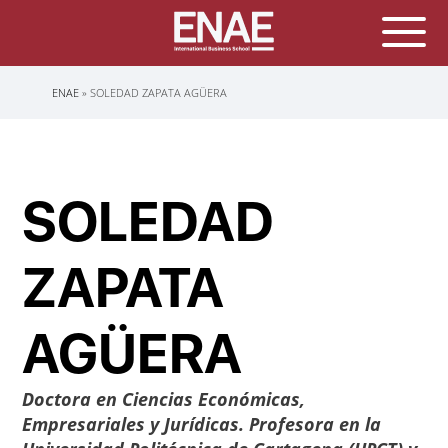
Sobrescribir
ENAE
SOLEDAD ZAPATA AGÜERA
enlaces
de
ayuda
a
la
navegación
SOLEDAD
ZAPATA
AGÜERA
Doctora en Ciencias Económicas,
Empresariales y Jurídicas. Profesora en la