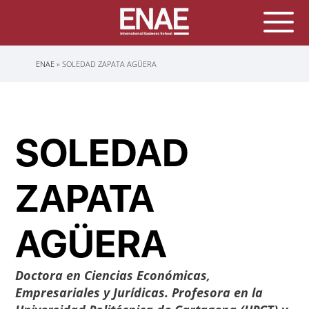
Sobrescribir
ENAE
SOLEDAD ZAPATA AGÜERA
enlaces
de
ayuda
a
la
navegación
SOLEDAD
ZAPATA
AGÜERA
Doctora en Ciencias Económicas,
Empresariales y Jurídicas. Profesora en la