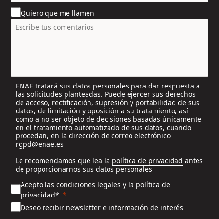
u
Quiero que me llamen
n
t
r
y
s
e
l
ENAE tratará sus datos personales para dar respuesta a
e
las solicitudes planteadas. Puede ejercer sus derechos
c
de acceso, rectificación, supresión y portabilidad de sus
t
datos, de limitación y oposición a su tratamiento, así
e
como a no ser objeto de decisiones basadas únicamente
en el tratamiento automatizado de sus datos, cuando
d
procedan, en la dirección de correo electrónico
rgpd@enae.es
Le recomendamos que lea la
política de privacidad
antes
de proporcionarnos sus datos personales.
Acepto las condiciones legales y la política de
privacidad*
Deseo recibir newsletter e información de interés