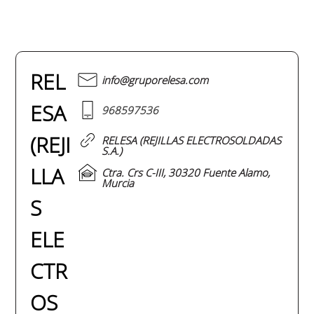
REL
info@gruporelesa.com
ESA
968597536
(REJI
RELESA (REJILLAS ELECTROSOLDADAS
S.A.)
LLA
Ctra. Crs C-III, 30320 Fuente Alamo,
Murcia
S
ELE
CTR
OS