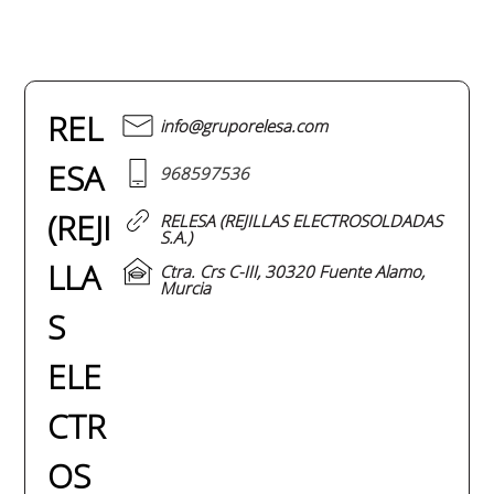
REL
info@gruporelesa.com
ESA
968597536
(REJI
RELESA (REJILLAS ELECTROSOLDADAS
S.A.)
LLA
Ctra. Crs C-III, 30320 Fuente Alamo,
Murcia
S
ELE
CTR
OS