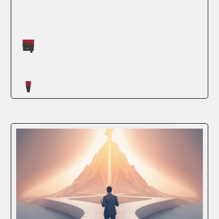
Máster impartidos por Judit López Martínez
SEGUIR LEYENDO
Artículos escritos en nuestro blog
En un mundo cada vez más conectado,
España se está consolidando como un
imán para el talento internacional. Las
empresas españolas, desde startups hasta
grandes multinacionales, buscan
incorporar profesionales con diferentes
perspectivas que...