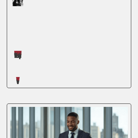
Máster impartidos por Judit López Martínez
SEGUIR LEYENDO
Artículos escritos en nuestro blog
La globalización ha transformado el
panorama empresarial, llevando a las
organizaciones a explorar mercados
internacionales como una vía para el