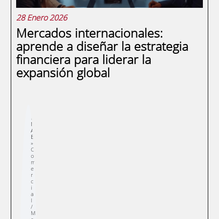
28 Enero 2026
Mercados internacionales:
aprende a diseñar la estrategia
financiera para liderar la
expansión global
Sobrescribir
E
enlaces
N
de
A
ayuda
E
a
la
navegación
C
o
m
e
r
c
i
a
l
/
M