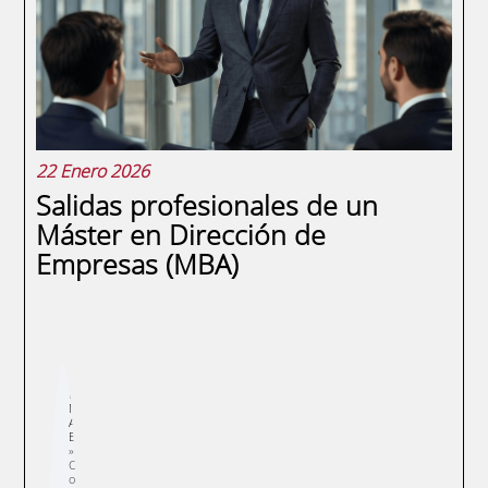
crecimiento y la sostenibilidad. Diseñar una
estrategia financiera efectiva para liderar la
expansión...
22 Enero 2026
Salidas profesionales de un
Máster en Dirección de
Empresas (MBA)
Sobrescribir
E
enlaces
N
de
A
ayuda
E
a
la
navegación
C
o