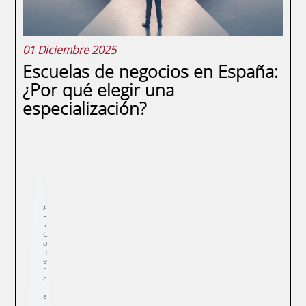
01 Diciembre 2025
Escuelas de negocios en España:
¿Por qué elegir una
especialización?
Sobrescribir
E
enlaces
N
de
A
ayuda
E
a
la
navegación
C
o
m
e
r
c
i
a
l