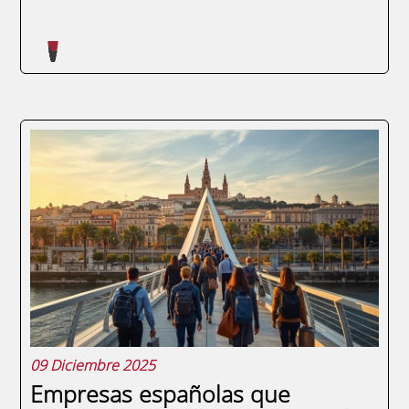
Artículos escritos en nuestro blog
La red de contactos ENAE Alumni,
vinculada a la ENAE Business School, se
presenta como una herramienta
fundamental para los graduados que
buscan impulsar sus carreras tras
completar un máster. Este entorno no solo
facilita la creación de relaciones...
09 Diciembre 2025
Empresas españolas que