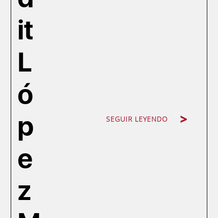
it
L
ó
p
SEGUIR LEYENDO
e
z