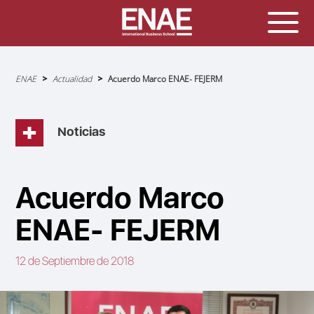
Sobrescribir
ENAE
Actualidad
Acuerdo Marco ENAE- FEJERM
enlaces
de
ayuda
a
la
navegación
Noticias
Acuerdo Marco
ENAE- FEJERM
12 de Septiembre de 2018