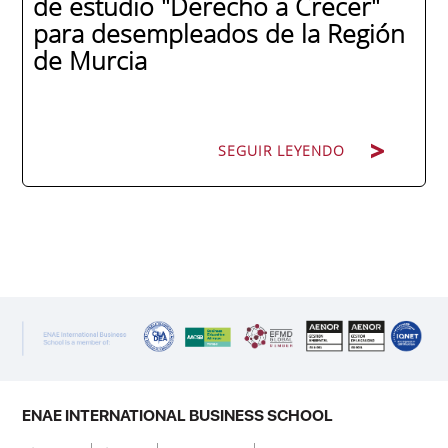
de estudio "Derecho a Crecer"
para desempleados de la Región
de Murcia
SEGUIR LEYENDO
SEGUIR LEYENDO
ENAE Business School y el SEF han
renovado su acuerdo de colaboración para
la convocatoria 2026 de las Becas "Derecho
a Crecer". El programa está dirigido a
personas inscritas como demandantes de
empleo en la Región de Murcia y ofrece
becas de estudio parciales (50%), además
ENAE INTERNATIONAL BUSINESS SCHOOL
de al menos una beca...