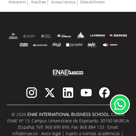
Área alumni
Área Enae
Acceso Campus
Bolsa de Empleo
SEGUIR LEYENDO
© 2026
ENAE INTERNATIONAL BUSINESS SCHOOL.
Edificio
ENAE Nº 13. Campus Universitario de Espinardo. 30100 MURCIA
(España). Telf. 968 899 899, Fax: 868 884 133 · Email:
info@enae.es
·
Aviso legal
|
Sujeto a normas académicas
|