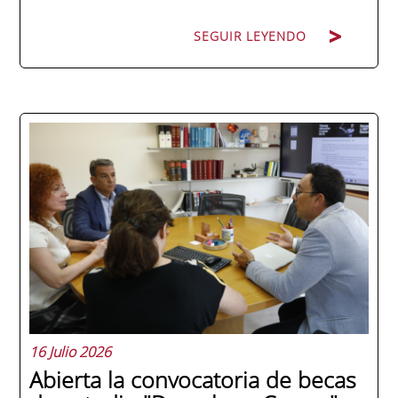
SEGUIR LEYENDO
La promoción 2025/2026 de ENAE Business
School se convirtió en una de las más
internacionales de la historia de la escuela
en una ceremonia celebrada en Murcia
con 44 grados y más de 600 asistentes.
Ricardo Navarro, vicepresidente senior de
Generac Power Systems en Estados Unidos
y antiguo alumno...
16 Julio 2026
Abierta la convocatoria de becas