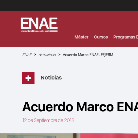
Menú
Superior
(Header)
Máster
Cursos
Programas E
Sobrescribir
ENAE
Actualidad
Acuerdo Marco ENAE- FEJERM
enlaces
de
ayuda
a
la
navegación
Noticias
Acuerdo Marco EN
12 de Septiembre de 2018