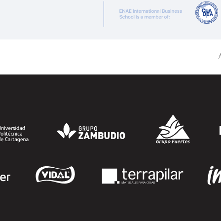
renovado su acuerdo de colaboración
para la convocatoria 2026 de las Becas
"Derecho a Crecer". El programa está
dirigido a personas inscritas como
demandantes de empleo en la Región de
Á
Murcia y ofrece becas de estudio
parciales (50%), además de al menos una
beca...
SEGUIR LEYENDO