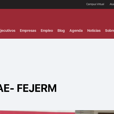
Campus Virtual
Al
¿
B
F
jecutivos
Empresas
Empleo
Blog
Agenda
Noticias
Sobr
P
E
P
F
B
F
I
P
e
C
V
AE- FEJERM