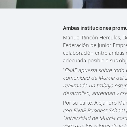
Ambas instituciones promu
Manuel Rincón Hércules, De
Federación de Junior Empre
colaboración entre ambas e
adecuada posible a sus obje
“
ENAE apuesta sobre todo po
comunidad de Murcia del 20
realizando un trabajo estu
desarrollen, aprendan y c
Por su parte, Alejandro Mart
con ENAE Business School p
Universidad de Murcia como
visto que los valores de l