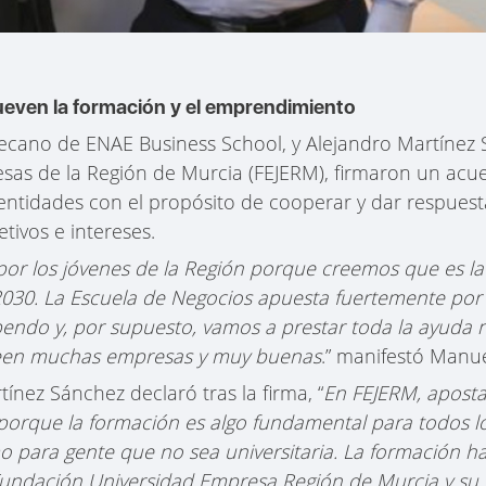
even la formación y el emprendimiento
cano de ENAE Business School, y Alejandro Martínez S
sas de la Región de Murcia (FEJERM), firmaron un ac
ntidades con el propósito de cooperar y dar respuest
tivos e intereses.
r los jóvenes de la Región porque creemos que es la c
30. La Escuela de Negocios apuesta fuertemente por e
pendo y
, por supuesto, vamos a prestar toda la ayuda 
reen muchas empresas y muy buenas
.” manifestó Manue
ínez Sánchez declaró tras la firma, “
En FEJERM, aposta
orque la formación es algo fundamental para todos los
 para gente que no sea universitaria. La formación h
a Fundación Universidad Empresa Región de Murcia y su