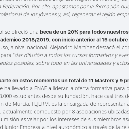
a Federación. Por ello, apostamos por la formación qu
fesional de los jóvenes y, así, regenerar el tejido emp
l se ofreció una
beca de un 20% para todos nuestros
ademico 2018/2019, con inicio anterior al 15 octubr
incluso, a nivel nacional. Alejandro Martínez destacó el
para “
dar difusión a todos los cursos formativos y eve
edios posibles, sobre todo en las universidades y acto
parte en estos momentos un total de 11 Masters y 9 p
ue ha llevado a ENAE a liderar la oferta formativa para d
.000 estudiantes desde su fundación, hace casi tres 
ón de Murcia, FEJERM, es la encargada de representar 
 actualmente compuesto por 8 asociaciones ubicadas e
u misión es velar por los intereses de sus miembros as
ed Junior Empresa a nivel autonómico a través de la rel