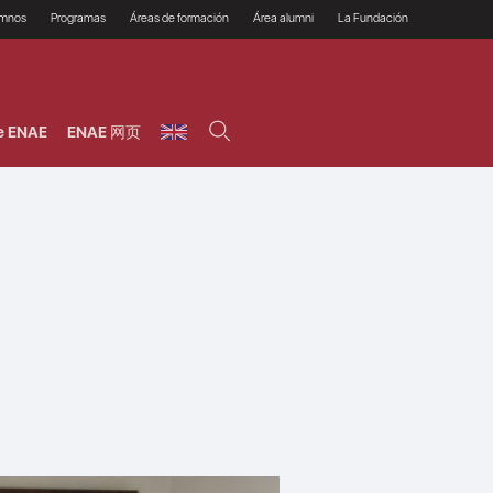
umnos
Programas
Áreas de formación
Área alumni
La Fundación
Por qué ENAE?
Todos los programas
Legal/Fiscal
Beneficios
olsa de empleo
Máster
Tecnología / Digital /
Asociarse
Semipresenciales y
Innovación / Data
oros
Preguntas Frecuentes
online
Science
e ENAE
ENAE 网页
rácticas en empresas
Programas Ejecutivos
Riesgos
NAE Alumni
Cursos de Postgrado y
Personas / RRHH /
Profesionales (Online)
HHDD
roceso de admisión
Agronegocios
inanciación, Becas y
onificación
Comercial / Marketing/
Ventas
inanciación estudios
magin LaCaixa
Dirección / Gestión /
Administración de
réstamo Imagina
empresas
studios Caja Rural
entral
Finanzas
entajas
Operaciones