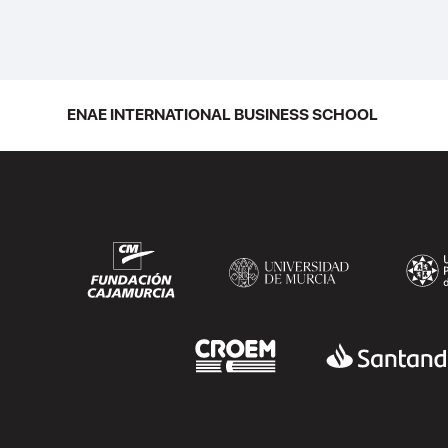
Business School se convirtió en una de
las más internacionales de la historia de
la escuela en una ceremonia celebrada
en Murcia con 44 grados y más de 600
asistentes. Ricardo Navarro,
ENAE INTERNATIONAL BUSINESS SCHOOL
vicepresidente senior de Generac Power
Systems en Estados Unidos y antiguo
alumno...
SEGUIR LEYENDO