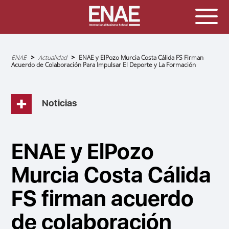
Sobrescribir
ENAE
Actualidad
ENAE y ElPozo Murcia Costa Cálida FS Firman
enlaces
Acuerdo de Colaboración Para Impulsar El Deporte y La Formación
de
ayuda
a
la
navegación
Noticias
ENAE y ElPozo
Murcia Costa Cálida
FS firman acuerdo
de colaboración