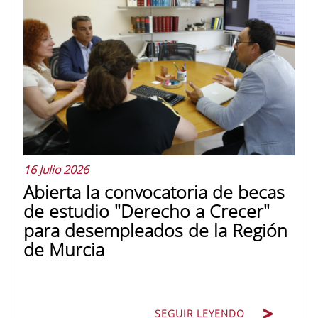
School se convirtió en una de las más
internacionales de la historia de la escuela
en una ceremonia celebrada en Murcia
con 44 grados y más de 600 asistentes.
Ricardo Navarro, vicepresidente senior de
Generac Power Systems en Estados Unidos
y antiguo alumno...
16 Julio 2026
Abierta la convocatoria de becas
de estudio "Derecho a Crecer"
para desempleados de la Región
de Murcia
SEGUIR LEYENDO
SEGUIR LEYENDO