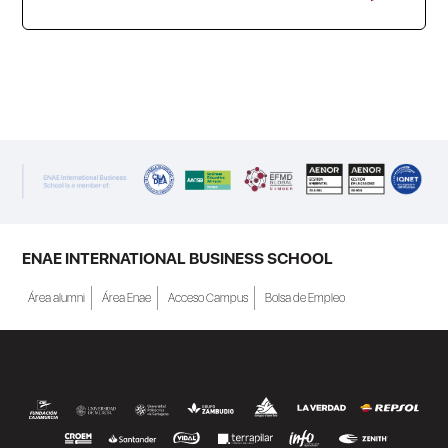
ENAE Business School y el SEF han
renovado su acuerdo de colaboración para
la convocatoria 2026 de las Becas "Derecho
a Crecer". El programa está dirigido a
personas inscritas como demandantes de
empleo en la Región de Murcia y ofrece
becas de estudio parciales (50%), además
ENAE INTERNATIONAL BUSINESS SCHOOL
de al menos una beca...
Área alumni
Área Enae
Acceso Campus
Bolsa de Empleo