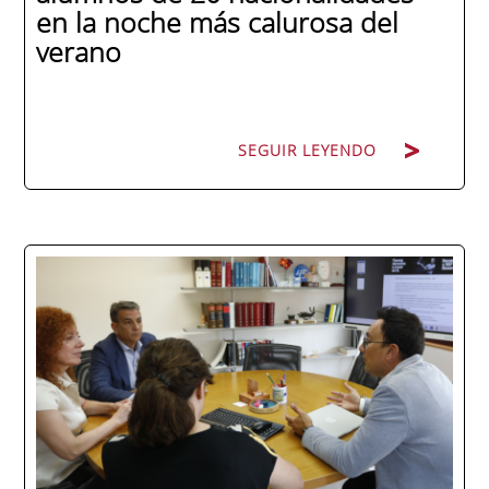
en la noche más calurosa del
verano
SEGUIR LEYENDO
La promoción 2025/2026 de ENAE Business
School se convirtió en una de las más
internacionales de la historia de la escuela
en una ceremonia celebrada en Murcia
con 44 grados y más de 600 asistentes.
Ricardo Navarro, vicepresidente senior de
Generac Power Systems en Estados Unidos
y antiguo alumno...