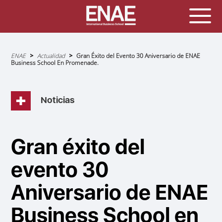
Sobrescribir
ENAE
Actualidad
Gran Éxito del Evento 30 Aniversario de ENAE
enlaces
Business School En Promenade.
de
ayuda
a
la
navegación
Noticias
Gran éxito del
evento 30
Aniversario de ENAE
Business School en