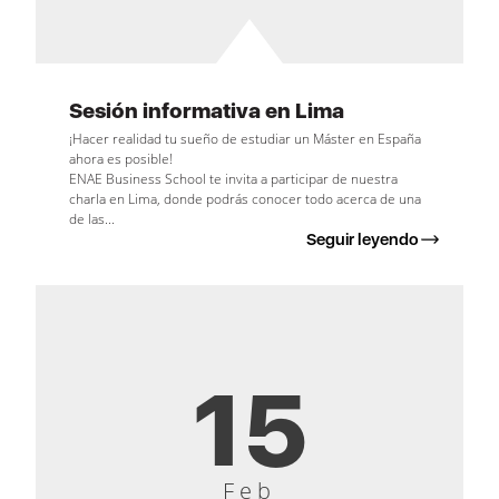
Sesión informativa en Lima
¡Hacer realidad tu sueño de estudiar un Máster en España
ahora es posible!
ENAE Business School te invita a participar de nuestra
charla en Lima, donde podrás conocer todo acerca de una
de las...
Seguir leyendo
15
Feb