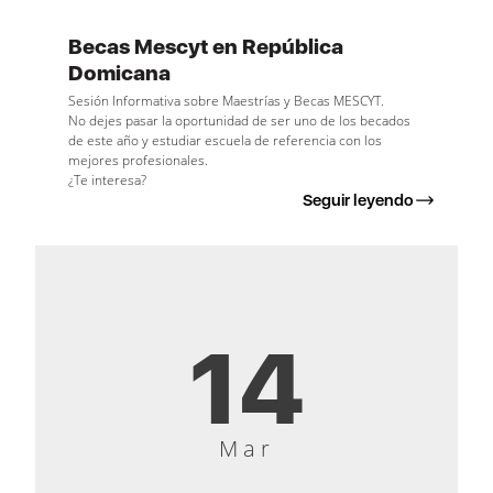
Becas Mescyt en República
Domicana
Sesión Informativa sobre Maestrías y Becas MESCYT.
No dejes pasar la oportunidad de ser uno de los becados
de este año y estudiar escuela de referencia con los
mejores profesionales.
¿Te interesa?
Seguir leyendo
14
Mar