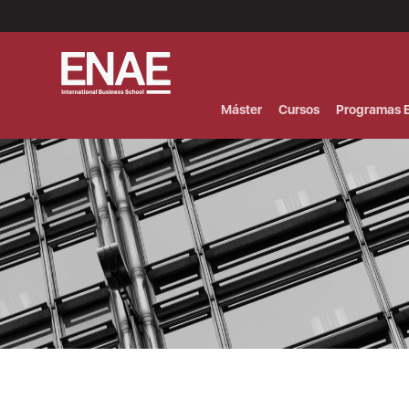
Menú
Superior
(Header)
Máster
Cursos
Programas E