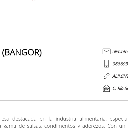
. (BANGOR)
alimint
968693
ALIMINT
C. Río S
esa destacada en la industria alimentaria, especia
a gama de salsas, condimentos y aderezos. Con un 