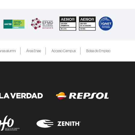
rea alumni
Área Enae
Acceso Campus
Bolsa de Empleo