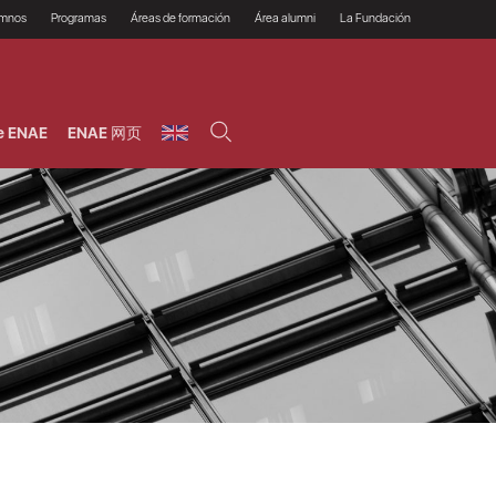
umnos
Programas
Áreas de formación
Área alumni
La Fundación
Por qué ENAE?
Todos los programas
Legal/Fiscal
Beneficios
olsa de empleo
Máster
Tecnología / Digital /
Asociarse
Semipresenciales y
Innovación / Data
oros
Preguntas Frecuentes
online
Science
e ENAE
ENAE 网页
rácticas en empresas
Programas Ejecutivos
Riesgos
NAE Alumni
Cursos de Postgrado y
Personas / RRHH /
Profesionales (Online)
HHDD
roceso de admisión
Agronegocios
inanciación, Becas y
onificación
Comercial / Marketing/
Ventas
inanciación estudios
magin LaCaixa
Dirección / Gestión /
Administración de
réstamo Imagina
empresas
studios Caja Rural
entral
Finanzas
entajas
Operaciones