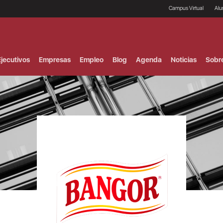
Campus Virtual
Al
¿
B
F
jecutivos
Empresas
Empleo
Blog
Agenda
Noticias
Sobr
P
E
P
F
B
F
I
P
e
C
V