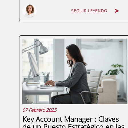
SEGUIR LEYENDO
El directorio empresarial Quién es Quién
en la Región de Murcia, en su quinta
edición, elaborado por La Verdad y ENAE
Business School, analiza 1.891 empresas
clasificadas en 21 sectores, incorporando
datos de identificación, estructura
directiva y...
07 Febrero 2025
Key Account Manager : Claves
de un Puesto Estratégico en las