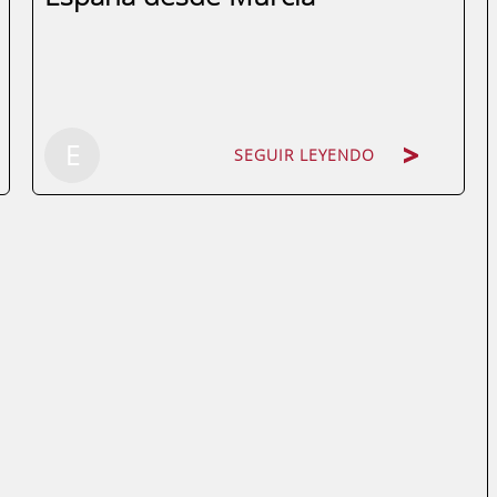
SEGUIR LEYENDO
E
SEGUIR LEYENDO
La internacionalización de ENAE supone
que más del 50 % de nuestros
estudiantes provienen de fuera de
España. Sabemos que al elegir Murcia
como tu destino educativo, no solo vienes
con ganas de aprender, sino también con
el deseo de explorar los...