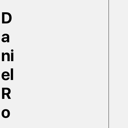
D
a
ni
el
R
o