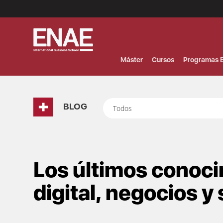
Menú
Superior
(Header)
Máster
Cursos
Programas E
BLOG
Todos
Los últimos conoc
digital, negocios y