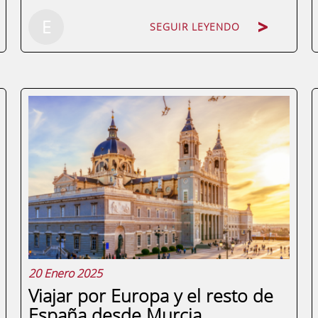
E
SEGUIR LEYENDO
Finanzas Descentralizadas (DeFi):
Definición y OrigenLas Finanzas
Descentralizadas (DeFi) son un
ecosistema de aplicaciones financieras
construidas sobre tecnología blockchain
que no requieren intermediarios como
bancos o brokers. A través de...
20 Enero 2025
Viajar por Europa y el resto de
España desde Murcia