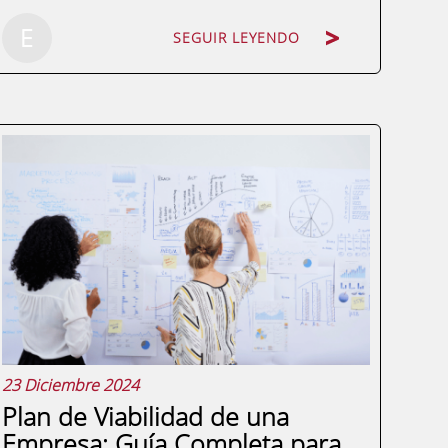
E
SEGUIR LEYENDO
¿Qué es la cultura financiera?La cultura
financiera es un conjunto de
conocimientos que permiten a una
persona tomar decisiones económicas
acertadas en su vida personal y
profesional. No se trata solo de saber
cómo ahorrar o invertir, sino de...
23 Diciembre 2024
Plan de Viabilidad de una
Empresa: Guía Completa para