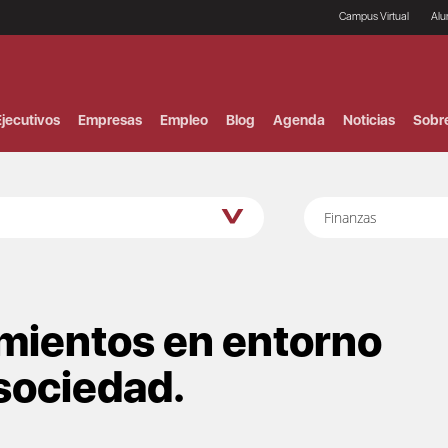
Campus Virtual
Al
¿
B
F
jecutivos
Empresas
Empleo
Blog
Agenda
Noticias
Sobr
P
E
P
F
B
Finanzas
F
I
P
e
C
V
imientos en entorno
 sociedad.