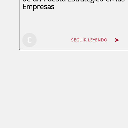
Empresas
SEGUIR LEYENDO
E
SEGUIR LEYENDO
¿Qué es un Key Account Manager?El Key
Account Manager (KAM), es un
profesional esencial en las organizaciones
que gestionan relaciones con clientes
estratégicos. Su principal responsabilidad
es administrar las cuentas de mayor valor
para la empresa...