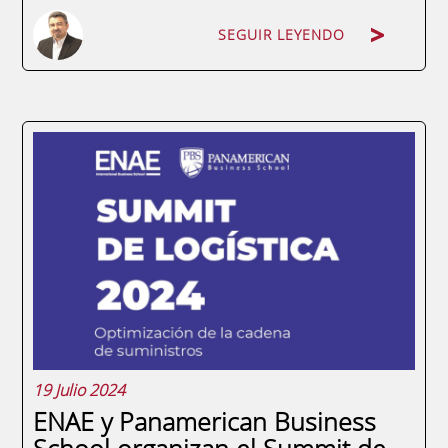
SEGUIR LEYENDO
En este artículo, Tomás Gálvez, profesor
del máster en logística de ENAE Business
School, nos explica cómo planificar la
demanda en épocas de crisis. ¿Qué es una
crisis?En primer lugar, es importante definir
qué se entiende por crisis...
19 Julio 2024
ENAE y Panamerican Business
School organizan el Summit de