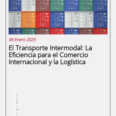
educativo, no solo vienes con ganas de
aprender, sino también con el deseo de
explorar los...
06 Enero 2025
El Transporte Intermodal: La
Eficiencia para el Comercio
Internacional y la Logística
SEGUIR LEYENDO
Sobrescribir
E
enlaces
N
de
A
ayuda
E
a
la
navegación
A
c