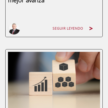
mejor avanza
SEGUIR LEYENDO
El verdadero problema no es el conflicto. El
problema aparece cuando nadie sabe qué
hacer con élEl conflicto no es una anomalía
en una organización. Es una consecuencia
natural de que las personas piensen,
discrepen y tengan responsabilidades...