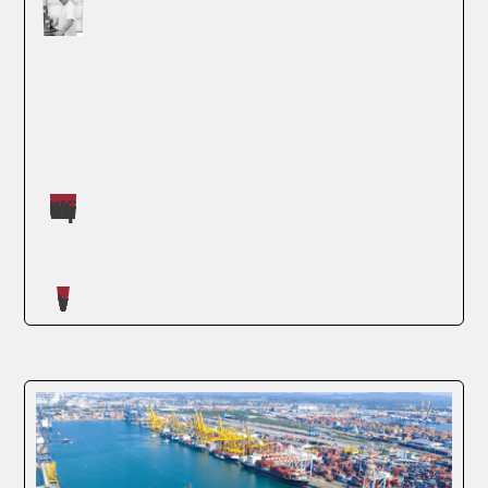
Máster impartidos por Daniel Román Barker
Artículos escritos en nuestro blog
El transporte intermodal ha emergido
como una solución estratégica en el ámbito
logístico, integrando diferentes medios de
transporte para optimizar el traslado de