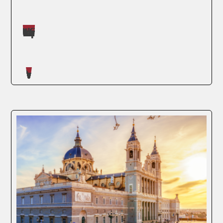
Máster impartidos por Daniel Román Barker
Artículos escritos en nuestro blog
La Metodología Lean ha emergido como
una estrategia esencial en la optimización
de procesos organizacionales, permitiendo
la reducción de desperdicios, la mejora de
la eficiencia y la maximización del valor
percibido por el cliente. Originada en el...