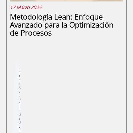
17 Marzo 2025
Metodología Lean: Enfoque
Avanzado para la Optimización
de Procesos
SEGUIR LEYENDO
Sobrescribir
E
enlaces
N
de
A
ayuda
E
a
la
navegación
A
c
t
u
a
l
i
d
a
d
y
E