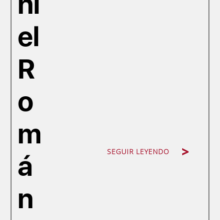
ni
el
R
o
m
SEGUIR LEYENDO
á
n