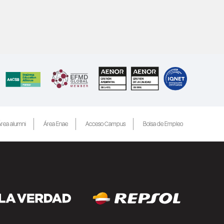
rea alumni
Área Enae
Acceso Campus
Bolsa de Empleo