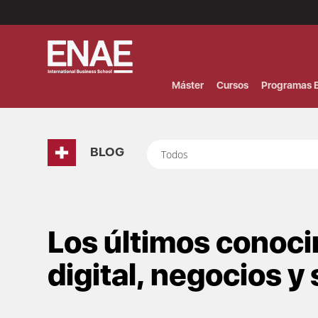
Menú
Superior
(Header)
Máster
Cursos
Programas E
BLOG
Todos
Los últimos conoc
digital, negocios y