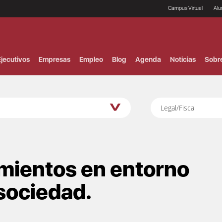
Campus Virtual
Al
¿
B
F
jecutivos
Empresas
Empleo
Blog
Agenda
Noticias
Sobr
P
E
P
F
B
Legal/Fiscal
F
I
P
e
C
V
imientos en entorno
 sociedad.