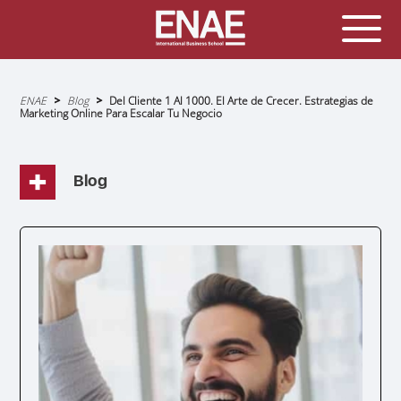
Sobrescribir
ENAE
Blog
Del Cliente 1 Al 1000. El Arte de Crecer. Estrategias de
enlaces
Marketing Online Para Escalar Tu Negocio
de
ayuda
a
la
navegación
Blog