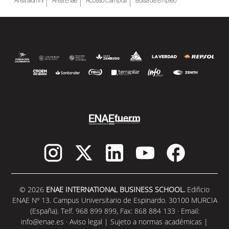
Área alumni
Área Enae
Acceso Campus
Bolsa de Empleo
decide qué, cómo fluye la información
y,...
SEGUIR LEYENDO
© 2026
ENAE INTERNATIONAL BUSINESS SCHOOL.
Edificio
ENAE Nº 13. Campus Universitario de Espinardo. 30100 MURCIA
(España). Telf. 968 899 899, Fax: 868 884 133 · Email:
info@enae.es
·
Aviso legal
|
Sujeto a normas académicas
|