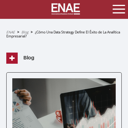
Sobrescribir
ENAE
Blog
¿Cómo Una Data Strategy Define El Éxito de La Analítica
enlaces
Empresarial?
de
ayuda
a
la
navegación
Blog