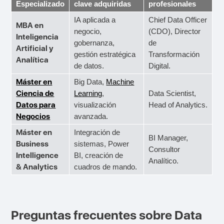
Especializado
clave adquiridas
profesionales
IA aplicada a
Chief Data Officer
MBA en
negocio,
(CDO), Director
Inteligencia
gobernanza,
de
Artificial y
gestión estratégica
Transformación
Analítica
de datos.
Digital.
Máster en
Big Data,
Machine
Ciencia de
Learning
,
Data Scientist,
Datos para
visualización
Head of Analytics.
Negocios
avanzada.
Máster en
Integración de
BI Manager,
Business
sistemas, Power
Consultor
Intelligence
BI, creación de
Analítico.
& Analytics
cuadros de mando.
Preguntas frecuentes sobre Data