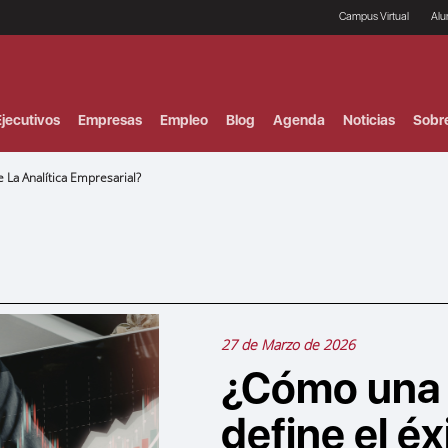
Campus Virtual
Al
¿
B
F
jecutivos
Empresas
Empleo
Blog
Agenda
Noticias
Sobr
P
E
P
 La Analítica Empresarial?
F
B
F
I
P
e
C
V
27 de Marzo de 2026
¿Cómo una 
define el éx