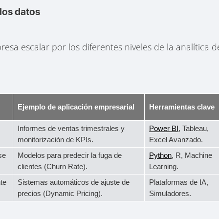
 los datos
sa escalar por los diferentes niveles de la analítica d
Ejemplo de aplicación empresarial
Herramientas clave
Informes de ventas trimestrales y
Power BI
, Tableau,
monitorización de KPIs.
Excel Avanzado.
se
Modelos para predecir la fuga de
Python
, R, Machine
clientes (Churn Rate).
Learning.
te
Sistemas automáticos de ajuste de
Plataformas de IA,
precios (Dynamic Pricing).
Simuladores.