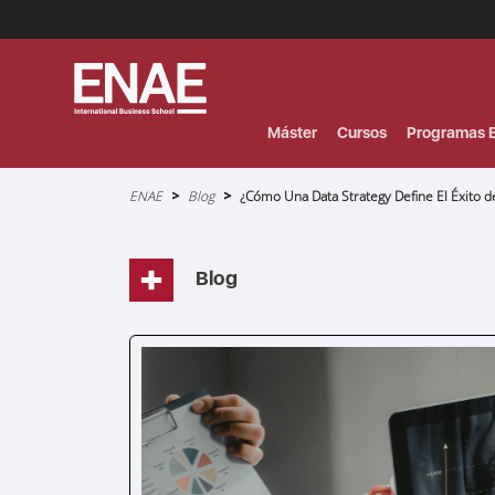
Menú
Superior
(Header)
Máster
Cursos
Programas E
Sobrescribir
ENAE
Blog
¿Cómo Una Data Strategy Define El Éxito de
enlaces
de
ayuda
a
la
navegación
Blog