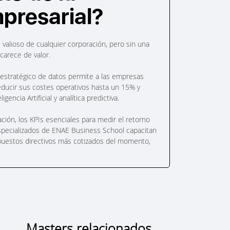
mpresarial?
 valioso de cualquier corporación, pero sin una
carece de valor.
o estratégico de datos permite a las empresas
educir sus costes operativos hasta un 15% y
encia Artificial y analítica predictiva.
ión, los KPIs esenciales para medir el retorno
specializados de ENAE Business School capacitan
 puestos directivos más cotizados del momento,
Masters relacionados