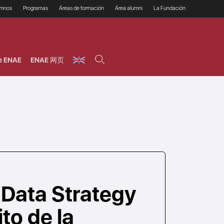
umnos
Programas
Áreas de formación
Área alumni
La Fundación
Por qué ENAE?
Todos los programas
Legal/Fiscal
Beneficios
olsa de empleo
Máster
Tecnología / Digital /
Asociarse
Semipresenciales y
Innovación / Data
oros
Preguntas Frecuentes
online
Science
e ENAE
ENAE 网页
rácticas en empresas
Programas Ejecutivos
Riesgos
NAE Alumni
Cursos de Postgrado y
Personas / RRHH /
Profesionales (Online)
HHDD
roceso de admisión
Agronegocios
inanciación, Becas y
onificación
Comercial / Marketing/
Ventas
inanciación estudios
magin LaCaixa
Dirección / Gestión /
Administración de
réstamo Imagina
empresas
studios Caja Rural
entral
Finanzas
entajas
Operaciones
Data Strategy
ito de la