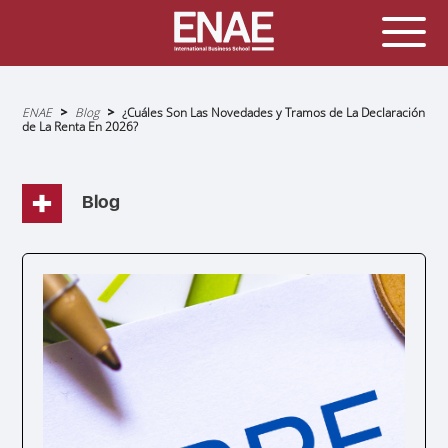
Sobrescribir
ENAE
Blog
¿Cuáles Son Las Novedades y Tramos de La Declaración
enlaces
de La Renta En 2026?
de
ayuda
a
la
navegación
Blog