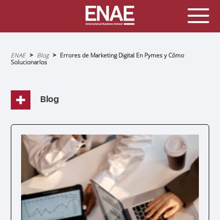
Sobrescribir
ENAE
Blog
Errores de Marketing Digital En Pymes y Cómo
enlaces
Solucionarlos
de
ayuda
a
la
navegación
Blog