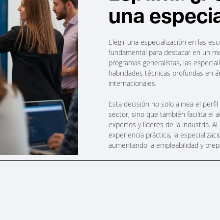
una especia
Elegir una especialización en las e
fundamental para destacar en un mer
programas generalistas, las especial
habilidades técnicas profundas en á
internacionales.
Esta decisión no solo alinea el perf
sector, sino que también facilita el
expertos y líderes de la industria. 
experiencia práctica, la especializa
aumentando la empleabilidad y prepa