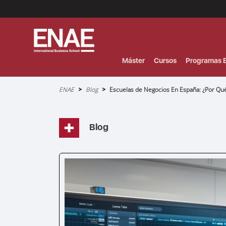
Menú
Superior
(Header)
Máster
Cursos
Programas E
Sobrescribir
ENAE
Blog
Escuelas de Negocios En España: ¿Por Qué 
enlaces
de
ayuda
a
la
navegación
Blog