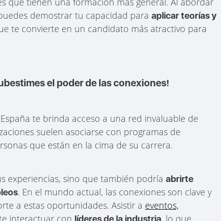
les que tienen una formación más general. Al abordar
, puedes demostrar tu capacidad para
aplicar teorías y
que te convierte en un candidato más atractivo para
ubestimes el poder de las conexiones!
 España te brinda acceso a una red invaluable de
lizaciones suelen asociarse con programas de
sonas que están en la cima de su carrera.
us experiencias, sino que también podría
abrirte
. En el mundo actual, las conexiones son clave y
pleos
rte a estas oportunidades. Asistir a
eventos,
te interactuar con
, lo que
líderes de la industria