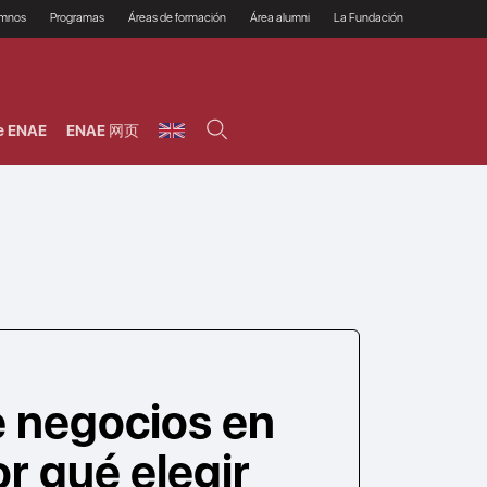
umnos
Programas
Áreas de formación
Área alumni
La Fundación
Por qué ENAE?
Todos los programas
Legal/Fiscal
Beneficios
olsa de empleo
Máster
Tecnología / Digital /
Asociarse
Semipresenciales y
Innovación / Data
oros
Preguntas Frecuentes
online
Science
e ENAE
ENAE 网页
rácticas en empresas
Programas Ejecutivos
Riesgos
NAE Alumni
Cursos de Postgrado y
Personas / RRHH /
Profesionales (Online)
HHDD
roceso de admisión
Agronegocios
inanciación, Becas y
onificación
Comercial / Marketing/
Ventas
inanciación estudios
magin LaCaixa
Dirección / Gestión /
Administración de
réstamo Imagina
empresas
studios Caja Rural
entral
Finanzas
entajas
Operaciones
e negocios en
r qué elegir