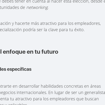
debes tener en cuenta al hacer esta elección, desde e
ortunidades de
networking
.
ación y hacerte más atractivo para los empleadores,
alización podría ser la clave para tu éxito.
el enfoque en tu futuro
des específicas
ntrarte en desarrollar habilidades concretas en áreas
egocios internacionales. En lugar de ser un generalista
menta tu atractivo para los empleadores que buscan
s y aplicables.