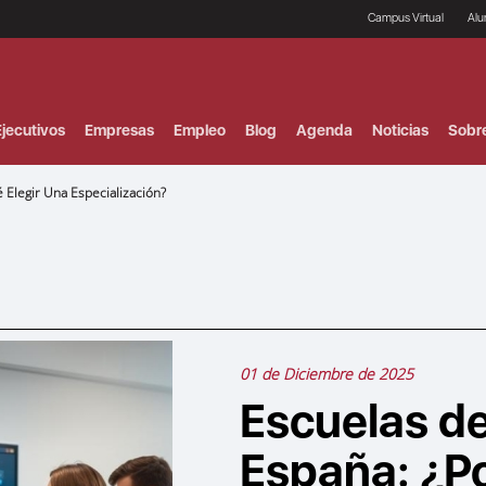
Campus Virtual
Al
¿
B
F
jecutivos
Empresas
Empleo
Blog
Agenda
Noticias
Sobr
P
E
P
Elegir Una Especialización?
F
B
F
I
P
e
C
V
01 de Diciembre de 2025
Escuelas d
España: ¿Po