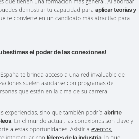
les que tienen una formación más general. Al abordar
, puedes demostrar tu capacidad para
aplicar teorías y
que te convierte en un candidato más atractivo para
ubestimes el poder de las conexiones!
 España te brinda acceso a una red invaluable de
lizaciones suelen asociarse con programas de
sonas que están en la cima de su carrera.
us experiencias, sino que también podría
abrirte
. En el mundo actual, las conexiones son clave y
pleos
rte a estas oportunidades. Asistir a
eventos,
te interactuar con
, lo que
líderes de la industria