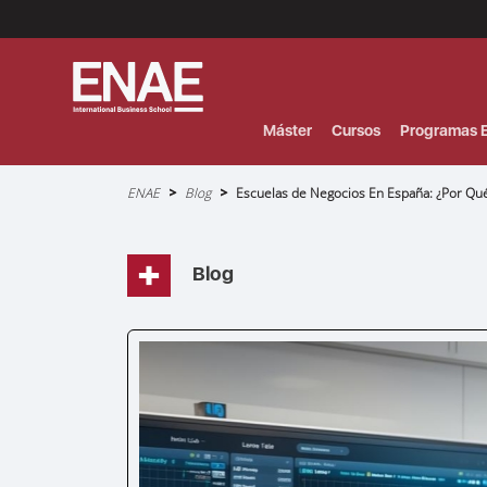
Menú
Superior
(Header)
Máster
Cursos
Programas E
Sobrescribir
ENAE
Blog
Escuelas de Negocios En España: ¿Por Qué 
enlaces
de
ayuda
a
la
navegación
Blog