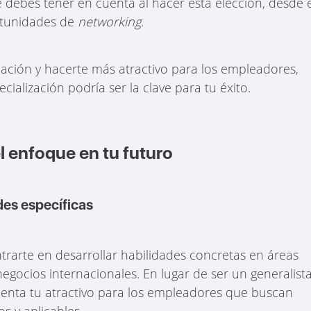
debes tener en cuenta al hacer esta elección, desde e
ortunidades de
networking
.
ación y hacerte más atractivo para los empleadores,
alización podría ser la clave para tu éxito.
el enfoque en tu futuro
des específicas
ntrarte en desarrollar habilidades concretas en áreas
egocios internacionales. En lugar de ser un generalista
menta tu atractivo para los empleadores que buscan
s y aplicables.