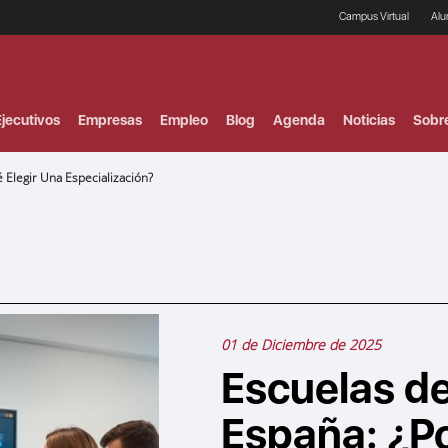
Campus Virtual
Al
¿
B
F
jecutivos
Empresas
Empleo
Blog
Agenda
Noticias
Sobr
P
E
P
Elegir Una Especialización?
F
B
F
I
P
e
C
V
01 de Diciembre de 2025
Escuelas d
España: ¿Po