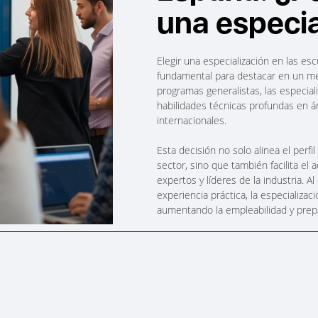
una especia
Elegir una especialización en las e
fundamental para destacar en un mer
programas generalistas, las especial
habilidades técnicas profundas en á
internacionales.
Esta decisión no solo alinea el perf
sector, sino que también facilita el
expertos y líderes de la industria. 
experiencia práctica, la especializa
aumentando la empleabilidad y prepa