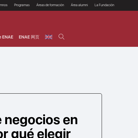
umnos
Programas
Áreas de formación
Área alumni
La Fundación
Por qué ENAE?
Todos los programas
Legal/Fiscal
Beneficios
olsa de empleo
Máster
Tecnología / Digital /
Asociarse
Semipresenciales y
Innovación / Data
oros
Preguntas Frecuentes
online
Science
e ENAE
ENAE 网页
rácticas en empresas
Programas Ejecutivos
Riesgos
NAE Alumni
Cursos de Postgrado y
Personas / RRHH /
Profesionales (Online)
HHDD
roceso de admisión
Agronegocios
inanciación, Becas y
onificación
Comercial / Marketing/
Ventas
inanciación estudios
magin LaCaixa
Dirección / Gestión /
Administración de
réstamo Imagina
empresas
studios Caja Rural
entral
Finanzas
entajas
Operaciones
e negocios en
r qué elegir