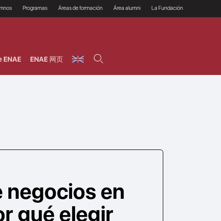
umnos
Programas
Áreas de formación
Área alumni
La Fundación
Por qué ENAE?
Todos los programas
Legal/Fiscal
Beneficios
olsa de empleo
Máster
Tecnología / Digital /
Asociarse
Semipresenciales y
Innovación / Data
oros
Preguntas Frecuentes
online
Science
e ENAE
ENAE 网页
rácticas en empresas
Programas Ejecutivos
Riesgos
NAE Alumni
Cursos de Postgrado y
Personas / RRHH /
Profesionales (Online)
HHDD
roceso de admisión
Agronegocios
inanciación, Becas y
onificación
Comercial / Marketing/
Ventas
inanciación estudios
magin LaCaixa
Dirección / Gestión /
Administración de
réstamo Imagina
empresas
studios Caja Rural
entral
Finanzas
entajas
Operaciones
e negocios en
r qué elegir