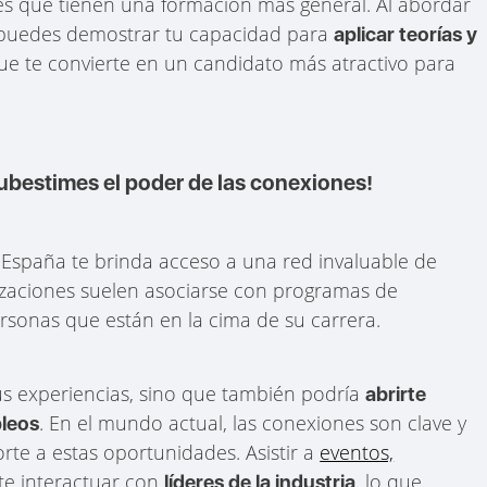
les que tienen una formación más general. Al abordar
, puedes demostrar tu capacidad para
aplicar teorías y
que te convierte en un candidato más atractivo para
ubestimes el poder de las conexiones!
 España te brinda acceso a una red invaluable de
lizaciones suelen asociarse con programas de
sonas que están en la cima de su carrera.
us experiencias, sino que también podría
abrirte
. En el mundo actual, las conexiones son clave y
pleos
rte a estas oportunidades. Asistir a
eventos,
te interactuar con
, lo que
líderes de la industria