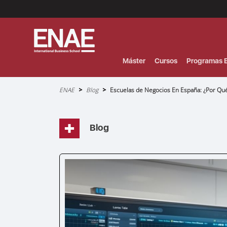
Menú
Superior
(Header)
Máster
Cursos
Programas E
Sobrescribir
ENAE
Blog
Escuelas de Negocios En España: ¿Por Qué 
enlaces
de
ayuda
a
la
navegación
Blog