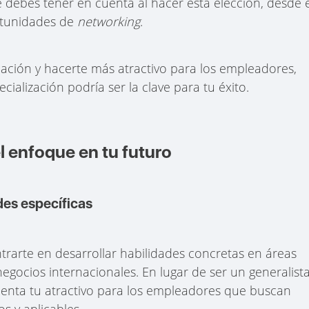
debes tener en cuenta al hacer esta elección, desde e
ortunidades de
networking
.
ación y hacerte más atractivo para los empleadores,
alización podría ser la clave para tu éxito.
el enfoque en tu futuro
des específicas
ntrarte en desarrollar habilidades concretas en áreas
egocios internacionales. En lugar de ser un generalista
menta tu atractivo para los empleadores que buscan
s y aplicables.