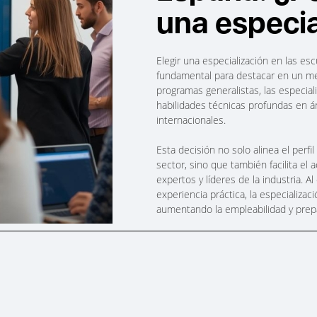
una especia
Elegir una especialización en las e
fundamental para destacar en un mer
programas generalistas, las especial
habilidades técnicas profundas en á
internacionales.
Esta decisión no solo alinea el perf
sector, sino que también facilita el
expertos y líderes de la industria. 
experiencia práctica, la especializa
aumentando la empleabilidad y prepa