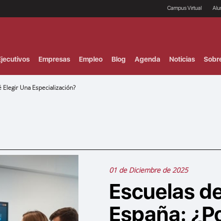
Campus Virtual
Al
¿
B
F
jecutivos
Empresas
Empleo
Blog
Agenda
Noticias
Sobr
P
E
P
Elegir Una Especialización?
F
B
F
I
P
e
C
V
01 de Diciembre de 2025
Escuelas d
España: ¿Po