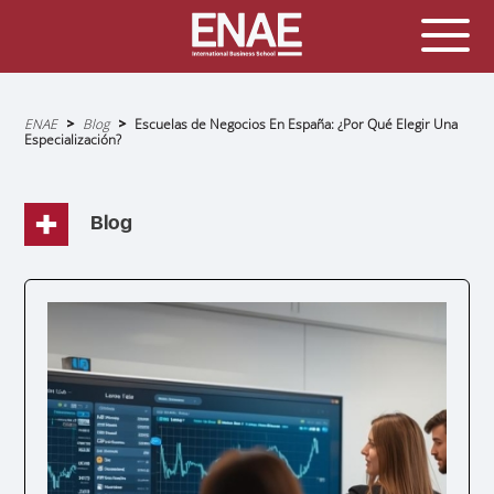
Sobrescribir
ENAE
Blog
Escuelas de Negocios En España: ¿Por Qué Elegir Una
enlaces
Especialización?
de
ayuda
a
la
navegación
Blog