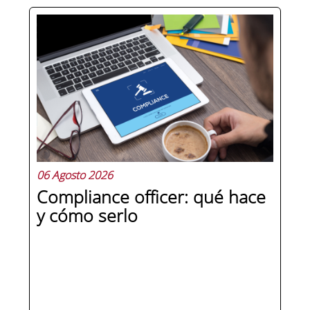
Hay personas que ocupan puestos de
dirección y hay personas que lideran.
La diferencia no está en el cargo ni en
la antigüedad, sino en un conjunto de
competencias que se pueden
aprender, practicar y medir. Si te
preguntas qué separa a un directivo...
06 Agosto 2026
Compliance officer: qué hace
y cómo serlo
SEGUIR LEYENDO