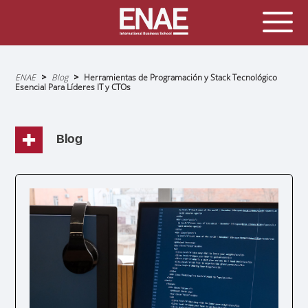
Sobrescribir
ENAE
Blog
Herramientas de Programación y Stack Tecnológico
enlaces
Esencial Para Líderes IT y CTOs
de
ayuda
a
la
navegación
Blog