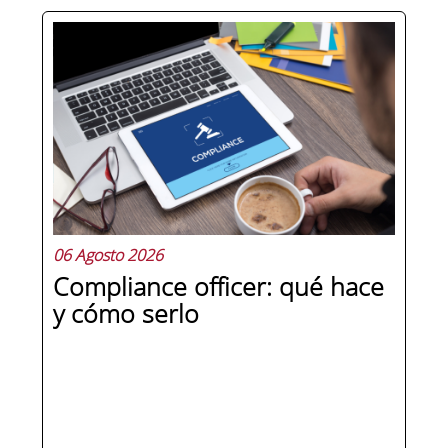
Hay personas que ocupan puestos de
dirección y hay personas que lideran.
La diferencia no está en el cargo ni en
la antigüedad, sino en un conjunto de
competencias que se pueden
aprender, practicar y medir. Si te
preguntas qué separa a un directivo...
06 Agosto 2026
Compliance officer: qué hace
y cómo serlo
SEGUIR LEYENDO