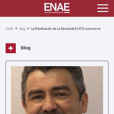
Sobrescribir
ENAE
Blog
La Planificación de La Demanda En El E-commerce
enlaces
de
ayuda
a
la
navegación
Blog