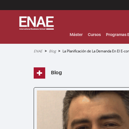
Menú
Superior
(Header)
Máster
Cursos
Programas E
Sobrescribir
ENAE
Blog
La Planificación de La Demanda En El E-
enlaces
de
ayuda
a
la
navegación
Blog