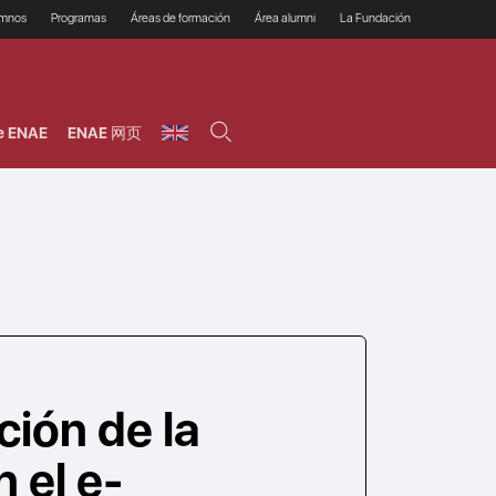
umnos
Programas
Áreas de formación
Área alumni
La Fundación
Por qué ENAE?
Todos los programas
Legal/Fiscal
Beneficios
olsa de empleo
Máster
Tecnología / Digital /
Asociarse
Semipresenciales y
Innovación / Data
oros
Preguntas Frecuentes
online
Science
e ENAE
ENAE 网页
rácticas en empresas
Programas Ejecutivos
Riesgos
NAE Alumni
Cursos de Postgrado y
Personas / RRHH /
Profesionales (Online)
HHDD
roceso de admisión
Agronegocios
inanciación, Becas y
onificación
Comercial / Marketing/
Ventas
inanciación estudios
magin LaCaixa
Dirección / Gestión /
Administración de
réstamo Imagina
empresas
studios Caja Rural
entral
Finanzas
entajas
Operaciones
ción de la
 el e-