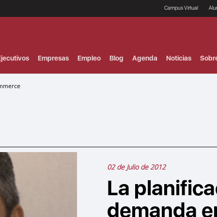
Campus Virtual
Al
¿
B
F
jecutivos
Empresas
Empleo
Blog
Agenda
Noticias
Sobr
P
E
P
commerce
F
B
F
I
P
e
C
V
02 de Julio de 2012
La planifica
demanda en