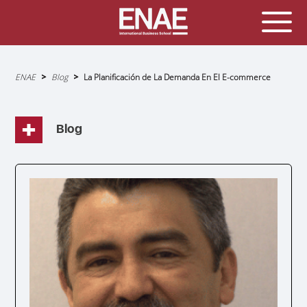
Sobrescribir
ENAE
Blog
La Planificación de La Demanda En El E-commerce
enlaces
de
ayuda
a
la
navegación
Blog