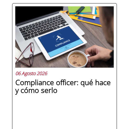
Hay personas que ocupan puestos de
dirección y hay personas que lideran.
La diferencia no está en el cargo ni en
la antigüedad, sino en un conjunto de
competencias que se pueden
aprender, practicar y medir. Si te
preguntas qué separa a un directivo...
06 Agosto 2026
Compliance officer: qué hace
y cómo serlo
SEGUIR LEYENDO