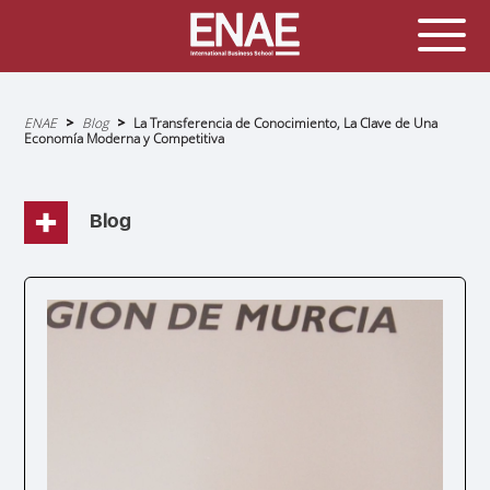
Sobrescribir
ENAE
Blog
La Transferencia de Conocimiento, La Clave de Una
enlaces
Economía Moderna y Competitiva
de
ayuda
a
la
navegación
Blog