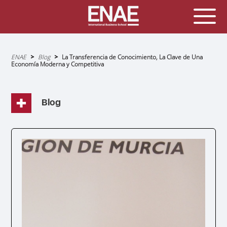
Sobrescribir
ENAE
Blog
La Transferencia de Conocimiento, La Clave de Una
enlaces
Economía Moderna y Competitiva
de
ayuda
a
la
navegación
Blog