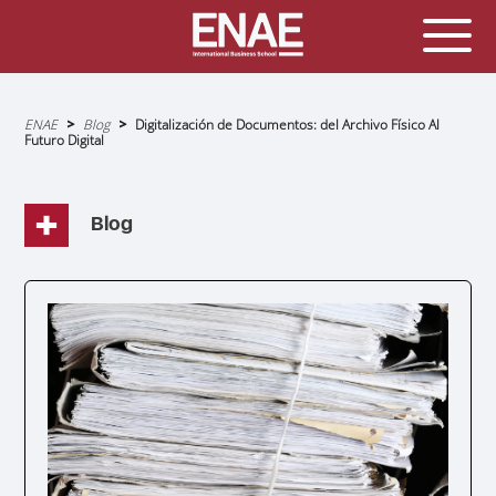
Sobrescribir
ENAE
Blog
Digitalización de Documentos: del Archivo Físico Al
enlaces
Futuro Digital
de
ayuda
a
la
navegación
Blog