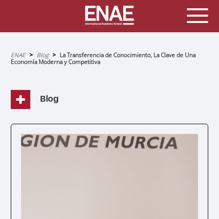
Sobrescribir
ENAE
Blog
La Transferencia de Conocimiento, La Clave de Una
enlaces
Economía Moderna y Competitiva
de
ayuda
a
la
navegación
Blog