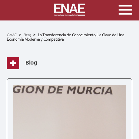
Sobrescribir
ENAE
Blog
La Transferencia de Conocimiento, La Clave de Una
enlaces
Economía Moderna y Competitiva
de
ayuda
a
la
navegación
Blog