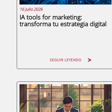
16 Julio 2026
IA tools for marketing:
transforma tu estrategia digital
SEGUIR LEYENDO
SEGUIR LEYENDO
Hace apenas tres años, incorporar
inteligencia artificial a una estrategia de
marketing era un ejercicio de vanguardia
reservado a grandes corporaciones con
equipos técnicos especializados. Hoy,