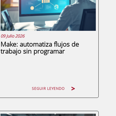
integrado el data analytics como parte
central de su operativa....
09 Julio 2026
Make: automatiza flujos de
trabajo sin programar
SEGUIR LEYENDO
SEGUIR LEYENDO
Si alguna vez has dedicado horas a copiar