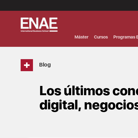
Menú
Superior
(Header)
Máster
Cursos
Programas E
Blog
Los últimos con
digital, negocio