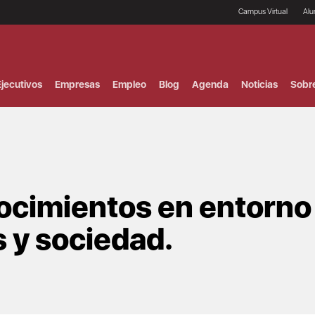
Campus Virtual
Al
¿
B
F
jecutivos
Empresas
Empleo
Blog
Agenda
Noticias
Sobr
P
E
P
F
B
F
I
P
ocimientos en entorno
e
C
V
s y sociedad.