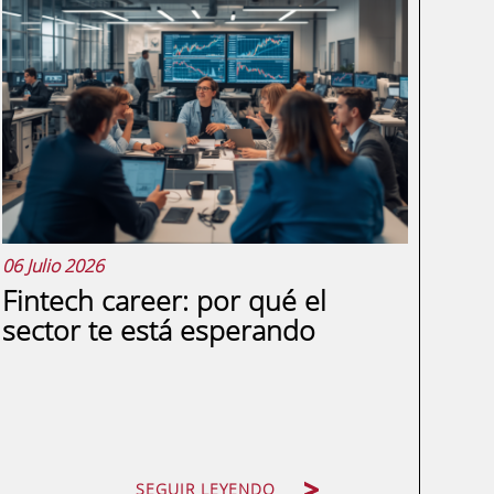
datos de un formulario a una hoja de
cálculo, enviar correos de confirmación
uno a uno o actualizar registros en varios
sistemas al mismo tiempo, ya sabes
exactamente qué problema viene a
resolver Make. Lo...
06 Julio 2026
Fintech career: por qué el
sector te está esperando
SEGUIR LEYENDO
SEGUIR LEYENDO