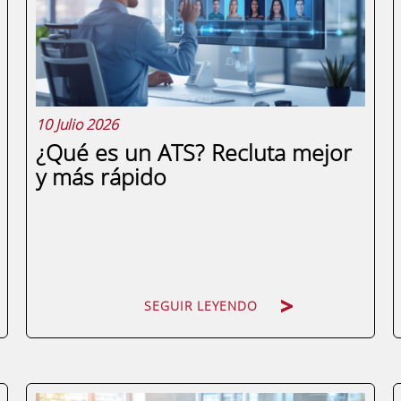
archivo con decenas de pestañas,
fórmulas anidadas y datos...
10 Julio 2026
¿Qué es un ATS? Recluta mejor
y más rápido
SEGUIR LEYENDO
SEGUIR LEYENDO
Si alguna vez has publicado una oferta de