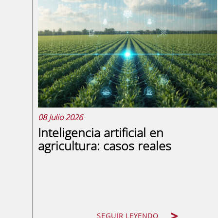
IVA ya presentada genera una
incomodidad inmediata en cualquier
empresa o autónomo: ¿qué hacemos
ahora? La buena noticia es que la
normativa tributaria española contempla
mecanismos concretos para corregirlo...
08 Julio 2026
Inteligencia artificial en
agricultura: casos reales
SEGUIR LEYENDO
SEGUIR LEYENDO