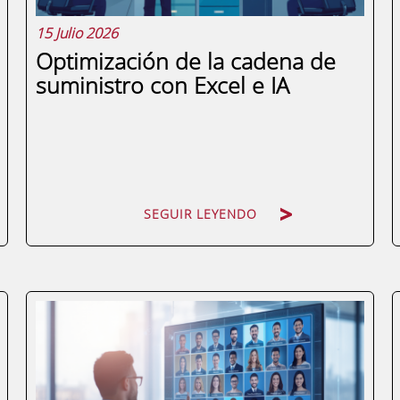
15 Julio 2026
Optimización de la cadena de
suministro con Excel e IA
SEGUIR LEYENDO
SEGUIR LEYENDO
Muchos responsables de logística han
construido sus procesos sobre hojas de
Excel que, con el tiempo, se han vuelto
tan complejas que nadie se atreve a
tocarlas. Conoces esa sensación: un