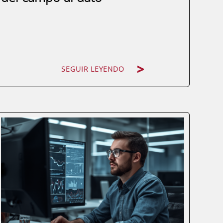
SEGUIR LEYENDO
El campo español nunca ha producido
tanto con tan poco margen de error. La
presión sobre los recursos hídricos, la
volatilidad de los mercados
internacionales y las exigencias crecientes
de trazabilidad están obligando a las
explotaciones agrarias y...