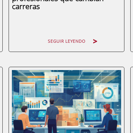
carreras
SEGUIR LEYENDO
Hay un momento en muchas carreras
profesionales en el que el trabajo duro ya
no es suficiente para seguir avanzando.
Se tiene experiencia, resultados y
ambición, pero falta algo que abra las
puertas del siguiente nivel. Para muchos
profesionales en...