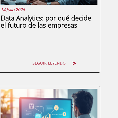
14 Julio 2026
Data Analytics: por qué decide
el futuro de las empresas
SEGUIR LEYENDO
SEGUIR LEYENDO
Las empresas que toman decisiones
basadas en intuición están perdiendo
terreno frente a las que las toman
basadas en datos. Esto es lo que reflejan
los resultados de compañías que han