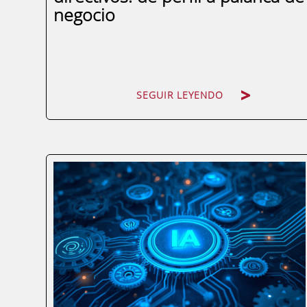
negocio
SEGUIR LEYENDO
La mayoría de los directivos tiene perfil en
LinkedIn. Muy pocos lo usan de forma
que les genere algo. No conexiones
genéricas ni likes de conocidos, sino
oportunidades reales: clientes, alianzas,
talento o posicionamiento de marca. Ahí
es...