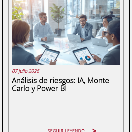
empleo y en 48 horas tenías 300
currículums sin saber por dónde
empezar, sabes exactamente el problema
que resuelve un ATS. La selección de
personal lleva años acumulando un
desfase entre el volumen de...
07 Julio 2026
Análisis de riesgos: IA, Monte
Carlo y Power BI
SEGUIR LEYENDO
SEGUIR LEYENDO